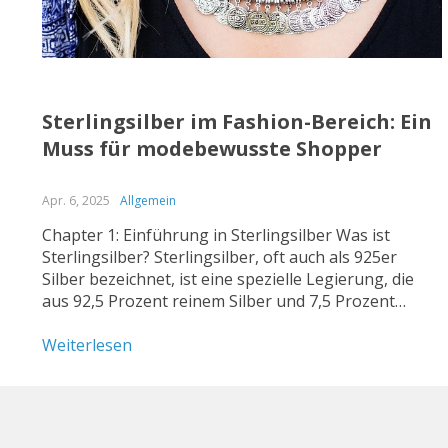
Sterlingsilber im Fashion-Bereich: Ein
Muss für modebewusste Shopper
Apr. 6, 2025
Allgemein
Chapter 1: Einführung in Sterlingsilber Was ist
Sterlingsilber? Sterlingsilber, oft auch als 925er
Silber bezeichnet, ist eine spezielle Legierung, die
aus 92,5 Prozent reinem Silber und 7,5 Prozent
anderen Metallen, meist Kupfer, besteht. Diese
Kombination sorgt dafür, dass das Silber
Weiterlesen
widerstandsfähiger und weniger anfällig für
Verformungen und Kratzer ist, während...