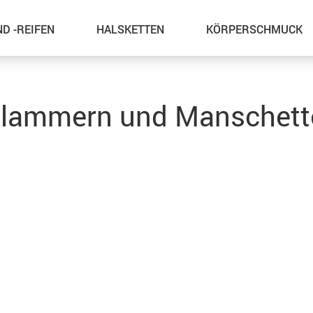
D -REIFEN
HALSKETTEN
KÖRPERSCHMUCK
Haarschmuck
klammern und Manschett
ängern
Krawattenklammern und
Manschettenknöpfe
Schlüsselanhänger
Schmuck-Sets