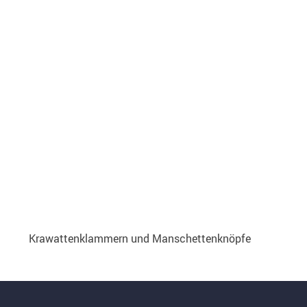
Neuheiten in Fundstücke
Silber-Ohrring
Neuheiten in Herrenuhren
Sonstiger Schmuck
Neuheiten in Halsketten
Broschen
Krawattenklammern und Manschettenknöpfe