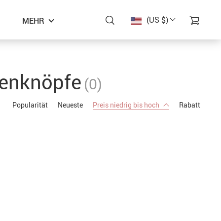
(US $)
MEHR
enknöpfe
(0)
Popularität
Neueste
Preis niedrig bis hoch
Rabatt